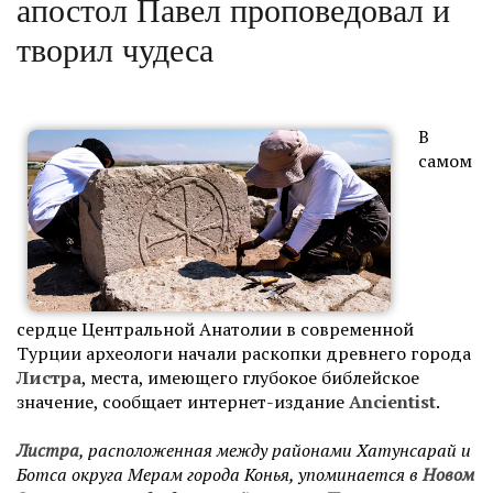
апостол Павел проповедовал и
творил чудеса
В
самом
сердце Центральной Анатолии в современной
Турции археологи начали раскопки древнего города
Листра
, места, имеющего глубокое библейское
значение, сообщает интернет-издание
Аncientist
.
Листра
, расположенная между районами Хатунсарай и
Ботса округа Мерам города Конья, упоминается в
Новом